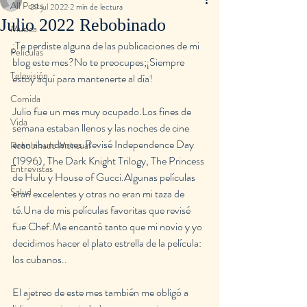
All Posts
29 jul 2022
2 min de lectura
Julio 2022 Rebobinado
Musica
¿Te perdiste alguna de las publicaciones de mi 
Peliculas
blog este mes?No te preocupes;¡Siempre 
Televisión
estoy aquí para mantenerte al día!
Comida
Julio fue un mes muy ocupado.Los fines de 
Vida
semana estaban llenos y las noches de cine 
eran abundantes.Revisé Independence Day 
Rebobinado Mensual
(1996), The Dark Knight Trilogy, The Princess 
Entrevistas
de Hulu y House of Gucci.Algunas películas 
Salud
eran excelentes y otras no eran mi taza de 
té.Una de mis películas favoritas que revisé 
fue Chef.Me encantó tanto que mi novio y yo 
decidimos hacer el plato estrella de la película: 
los cubanos..
El ajetreo de este mes también me obligó a 