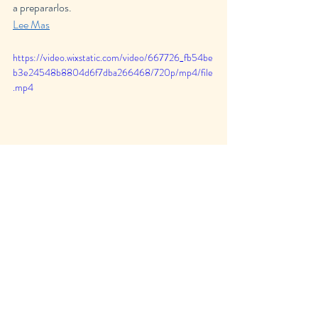
a prepararlos.
Lee Mas
https://video.wixstatic.com/video/667726_fb54be
b3e24548b8804d6f7dba266468/720p/mp4/file
.mp4
¡Ahora que todos están al día, asegúrese de 
estar atento para mantenerse al día con más 
discusiones conmigo, Damaris!
Rebobinado Mensual