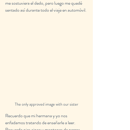
me sostuviera el dedo, pero luego me quedé 
sentado así durante todo el viaje en automóvil.
The only approved image with our sister
Recuerdo que mi hermana y yo nos 
enfadamos tratando de enseñarle a leer. 
Recuerdo pies cinco y montones de perros, 