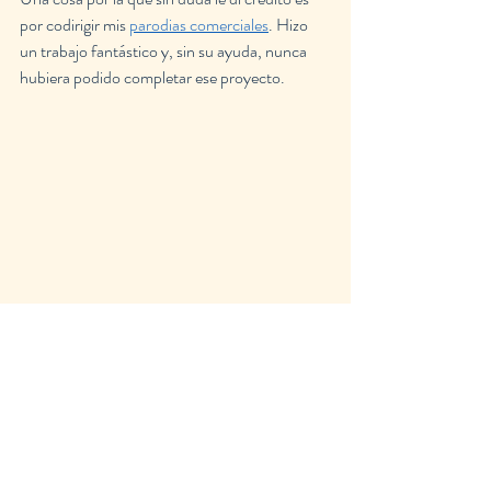
por codirigir mis 
parodias comerciales
. Hizo 
un trabajo fantástico y, sin su ayuda, nunca 
hubiera podido completar ese proyecto.
Amo a mi hermano, y no puedo esperar a ver 
en qué se convierte a medida que crece.