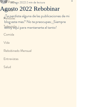
All Posts
30 ago 2022
2 min de lectura
Agosto 2022 Rebobinar
Musica
¿Te perdiste alguna de las publicaciones de mi 
Peliculas
blog este mes? No te preocupes; ¡Siempre 
Televisión
estoy aquí para mantenerte al tanto!
Comida
Vida
Rebobinado Mensual
Entrevistas
Salud