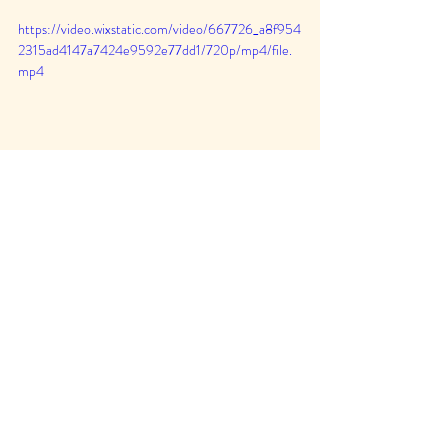
https://video.wixstatic.com/video/667726_a8f954
2315ad4147a7424e9592e77dd1/720p/mp4/file.
mp4
¡Ahora que todos están al día, asegúrese de 
estar atento para mantenerse al día con más 
discusiones conmigo, Damaris!
Rebobinado Mensual
Entradas recientes
Ver todo