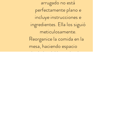
arrugado no está
perfectamente plano e
incluye instrucciones e
ingredientes. Ella los siguió
meticulosamente.
Reorganice la comida en la
mesa, haciendo espacio
alrededor del lugar donde
desea trabajar.
Toma el plato con el bagel y
colócalo frente a ti.
Pon salsa de tomate en un
lado del bagel.
Ponga el jamón Taylor
encima de la salsa de
tomate.
Espolvorea un poco de
queso sobre el Jamón