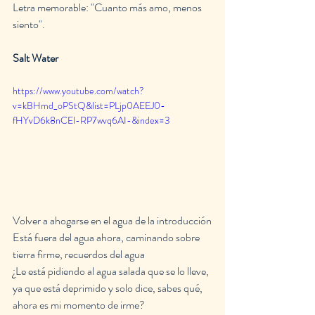
Letra memorable: "Cuanto más amo, menos 
siento".
Salt Water
https://www.youtube.com/watch?
v=kBHmd_oPStQ&list=PLjp0AEEJ0-
fHYvD6k8nCEl-RP7wvq6AI-&index=3
Volver a ahogarse en el agua de la introducción
Está fuera del agua ahora, caminando sobre 
tierra firme, recuerdos del agua
¿Le está pidiendo al agua salada que se lo lleve, 
ya que está deprimido y solo dice, sabes qué, 
ahora es mi momento de irme?