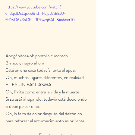
https://www.youtube.com/watch?
v=dqrJDcLqckw&list=PLjp0AEEJ0-
fHYvD6k8nCEl-RP7wvq6AI-&index=10
Ahogándose oh pantalla cuadrada
Blanco y negro ahora
Está en una casa todavía junto al agua.
Oh, muchos lugares diferentes, en realidad
EL ES UN FANTASMA
Oh, límite como entre la vida y la muerte
Si se está ahogando, todavía está decidiendo 
si debe pelear o no.
Oh, la falta de color después del daltónico 
para reforzar el entumecimiento es brillante