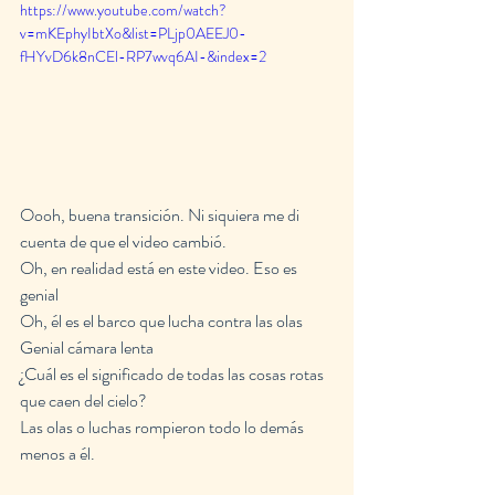
https://www.youtube.com/watch?
v=mKEphyIbtXo&list=PLjp0AEEJ0-
fHYvD6k8nCEl-RP7wvq6AI-&index=2
Oooh, buena transición. Ni siquiera me di 
cuenta de que el video cambió.
Oh, en realidad está en este video. Eso es 
genial
Oh, él es el barco que lucha contra las olas
Genial cámara lenta
¿Cuál es el significado de todas las cosas rotas 
que caen del cielo?
Las olas o luchas rompieron todo lo demás 
menos a él.