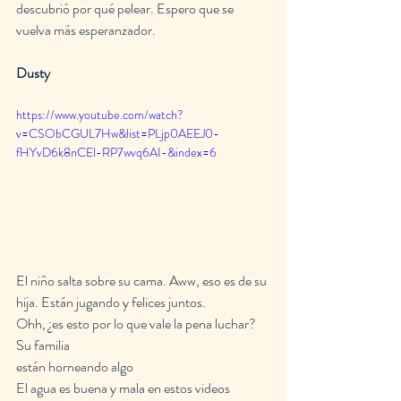
descubrió por qué pelear. Espero que se 
vuelva más esperanzador.
Dusty
https://www.youtube.com/watch?
v=CSObCGUL7Hw&list=PLjp0AEEJ0-
fHYvD6k8nCEl-RP7wvq6AI-&index=6
El niño salta sobre su cama. Aww, eso es de su 
hija. Están jugando y felices juntos.
Ohh, ¿es esto por lo que vale la pena luchar? 
Su familia
están horneando algo
El agua es buena y mala en estos videos