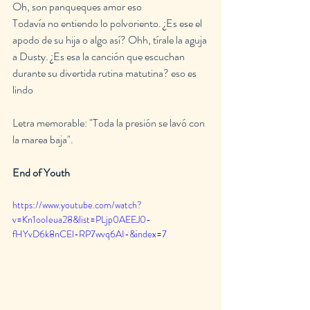
Oh, son panqueques amor eso
Todavía no entiendo lo polvoriento. ¿Es ese el 
apodo de su hija o algo así? Ohh, tírale la aguja 
a Dusty. ¿Es esa la canción que escuchan 
durante su divertida rutina matutina? eso es 
lindo
Letra memorable: "Toda la presión se lavó con 
la marea baja".
End of Youth
https://www.youtube.com/watch?
v=Kn1ooIeua28&list=PLjp0AEEJ0-
fHYvD6k8nCEl-RP7wvq6AI-&index=7