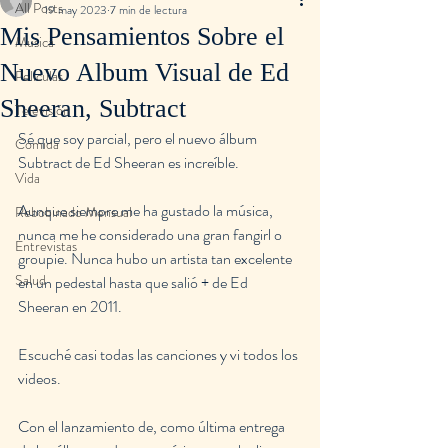
All Posts
19 may 2023
7 min de lectura
Mis Pensamientos Sobre el
Musica
Nuevo Album Visual de Ed
Peliculas
Sheeran, Subtract
Televisión
Sé que soy parcial, pero el nuevo álbum 
Comida
Subtract de Ed Sheeran es increíble.
Vida
Aunque siempre me ha gustado la música, 
Rebobinado Mensual
nunca me he considerado una gran fangirl o 
Entrevistas
groupie. Nunca hubo un artista tan excelente 
Salud
en un pedestal hasta que salió + de Ed 
Sheeran en 2011.
Escuché casi todas las canciones y vi todos los 
videos.
Con el lanzamiento de, como última entrega 