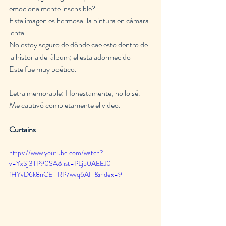
emocionalmente insensible?
Esta imagen es hermosa: la pintura en cámara 
lenta.
No estoy seguro de dónde cae esto dentro de 
la historia del álbum; el esta adormecido
Este fue muy poético.
Letra memorable: Honestamente, no lo sé. 
Me cautivó completamente el video.
Curtains
https://www.youtube.com/watch?
v=YxSj3TP90SA&list=PLjp0AEEJ0-
fHYvD6k8nCEl-RP7wvq6AI-&index=9