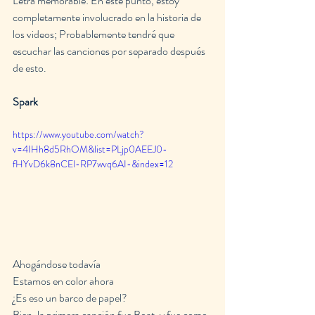
Letra memorable: En este punto, estoy 
completamente involucrado en la historia de 
los videos; Probablemente tendré que 
escuchar las canciones por separado después 
de esto.
Spark
https://www.youtube.com/watch?
v=4IHh8d5RhOM&list=PLjp0AEEJ0-
fHYvD6k8nCEl-RP7wvq6AI-&index=12
Ahogándose todavía
Estamos en color ahora
¿Es eso un barco de papel?
Bien, la primera canción fue Boat, y fue como, 