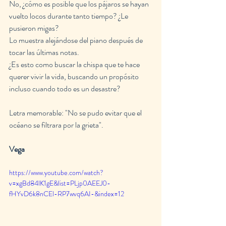
No, ¿cómo es posible que los pájaros se hayan 
vuelto locos durante tanto tiempo? ¿Le 
pusieron migas?
Lo muestra alejándose del piano después de 
tocar las últimas notas.
¿Es esto como buscar la chispa que te hace 
querer vivir la vida, buscando un propósito 
incluso cuando todo es un desastre?
Letra memorable: "No se pudo evitar que el 
océano se filtrara por la grieta".
Vega
https://www.youtube.com/watch?
v=xgBd84lK1gE&list=PLjp0AEEJ0-
fHYvD6k8nCEl-RP7wvq6AI-&index=12