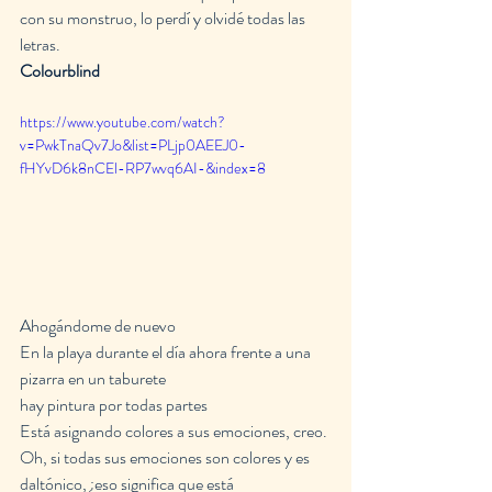
con su monstruo, lo perdí y olvidé todas las 
letras.
Colourblind
https://www.youtube.com/watch?
v=PwkTnaQv7Jo&list=PLjp0AEEJ0-
fHYvD6k8nCEl-RP7wvq6AI-&index=8
Ahogándome de nuevo
En la playa durante el día ahora frente a una 
pizarra en un taburete
hay pintura por todas partes
Está asignando colores a sus emociones, creo.
Oh, si todas sus emociones son colores y es 
daltónico, ¿eso significa que está 