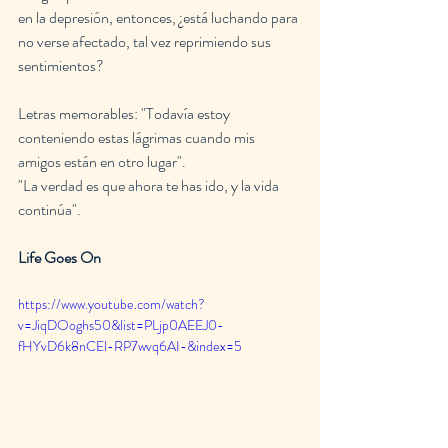
en la depresión, entonces, ¿está luchando para 
no verse afectado, tal vez reprimiendo sus 
sentimientos?
Letras memorables: "Todavía estoy 
conteniendo estas lágrimas cuando mis 
amigos están en otro lugar".
"La verdad es que ahora te has ido, y la vida 
continúa".
Life Goes On
https://www.youtube.com/watch?
v=JiqDOoghs50&list=PLjp0AEEJ0-
fHYvD6k8nCEl-RP7wvq6AI-&index=5