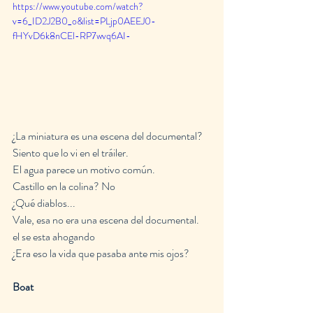
https://www.youtube.com/watch?
v=6_ID2J2B0_o&list=PLjp0AEEJ0-
fHYvD6k8nCEl-RP7wvq6AI-
¿La miniatura es una escena del documental? 
Siento que lo vi en el tráiler.
El agua parece un motivo común.
Castillo en la colina? No
¿Qué diablos...
Vale, esa no era una escena del documental.
el se esta ahogando
¿Era eso la vida que pasaba ante mis ojos?
Boat