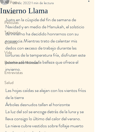
All Posts
20 dic 2022
1 min de lectura
Invierno Llama
Musica
Justo en la cúspide del fin de semana de 
Peliculas
Navidad y en medio de Hanukah, el solsticio 
Televisión
de invierno ha decidido honrarnos con su 
presencia.Mientras trato de calentar mis 
Comida
dedos con exceso de trabajo durante las 
Vida
torturas de la temperatura fría, disfruten este 
poema sobre toda la belleza que ofrece el 
Rebobinado Mensual
invierno.
Entrevistas
Salud
Las hojas caídas se alejan con los vientos fríos 
de la tierra
Árboles desnudos tallan el horizonte
La luz del sol se encoge detrás de la luna y se 
lleva consigo lo último del calor del verano.
La nieve cubre vestidos sobre follaje muerto