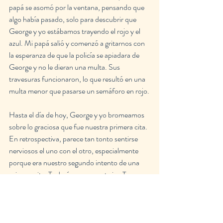
papá se asomó por la ventana, pensando que 
algo había pasado, solo para descubrir que 
George y yo estábamos trayendo el rojo y el 
azul. Mi papá salió y comenzó a gritarnos con 
la esperanza de que la policía se apiadara de 
George y no le dieran una multa. Sus 
travesuras funcionaron, lo que resultó en una 
multa menor que pasarse un semáforo en rojo.
Hasta el día de hoy, George y yo bromeamos 
sobre lo graciosa que fue nuestra primera cita. 
En retrospectiva, parece tan tonto sentirse 
nerviosos el uno con el otro, especialmente 
porque era nuestro segundo intento de una 
primera cita. Todavía nos encanta ir a Top 
Golf, pero nos aseguramos de comer algo 
antes de ir, y todavía nos reímos de que nos 
detengan juntos.