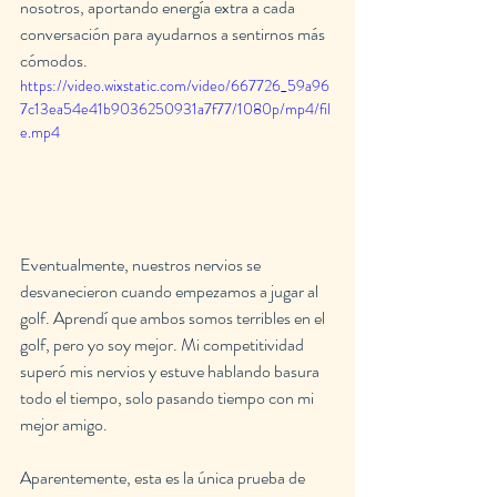
nosotros, aportando energía extra a cada 
conversación para ayudarnos a sentirnos más 
cómodos.
https://video.wixstatic.com/video/667726_59a96
7c13ea54e41b9036250931a7f77/1080p/mp4/fil
e.mp4
Eventualmente, nuestros nervios se 
desvanecieron cuando empezamos a jugar al 
golf. Aprendí que ambos somos terribles en el 
golf, pero yo soy mejor. Mi competitividad 
superó mis nervios y estuve hablando basura 
todo el tiempo, solo pasando tiempo con mi 
mejor amigo.
Aparentemente, esta es la única prueba de 