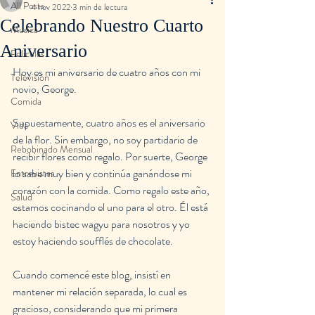
All Posts
4 nov 2022
3 min de lectura
Celebrando Nuestro Cuarto
Musica
Aniversario
Peliculas
Hoy es mi aniversario de cuatro años con mi 
Televisión
novio, George.
Comida
Supuestamente, cuatro años es el aniversario 
Vida
de la flor. Sin embargo, no soy partidario de 
Rebobinado Mensual
recibir flores como regalo. Por suerte, George 
lo sabe muy bien y continúa ganándose mi 
Entrevistas
corazón con la comida. Como regalo este año, 
Salud
estamos cocinando el uno para el otro. Él está 
haciendo bistec wagyu para nosotros y yo 
estoy haciendo soufflés de chocolate.
Cuando comencé este blog, insistí en 
mantener mi relación separada, lo cual es 
gracioso, considerando que mi primera 