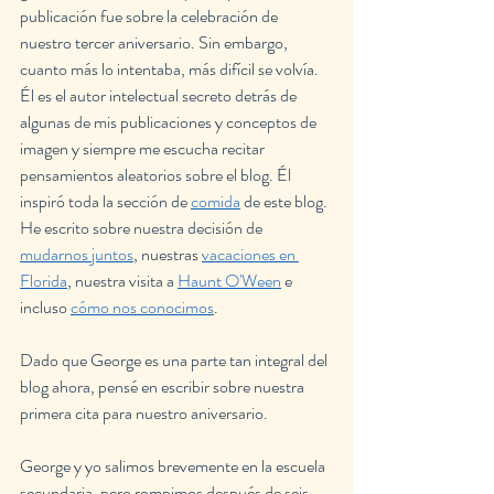
publicación fue sobre la celebración de 
nuestro tercer aniversario. Sin embargo, 
cuanto más lo intentaba, más difícil se volvía. 
Él es el autor intelectual secreto detrás de 
algunas de mis publicaciones y conceptos de 
imagen y siempre me escucha recitar 
pensamientos aleatorios sobre el blog. Él 
inspiró toda la sección de 
comida
 de este blog. 
He escrito sobre nuestra decisión de 
mudarnos juntos
, nuestras 
vacaciones en 
Florida
, nuestra visita a 
Haunt O'Ween
 e 
incluso 
cómo nos conocimos
.
Dado que George es una parte tan integral del 
blog ahora, pensé en escribir sobre nuestra 
primera cita para nuestro aniversario.
George y yo salimos brevemente en la escuela 
secundaria, pero rompimos después de seis 