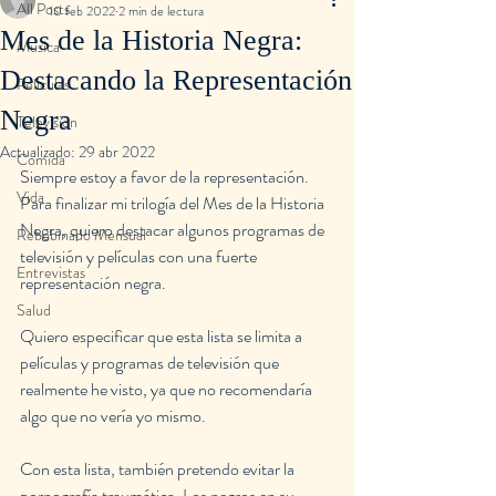
All Posts
10 feb 2022
2 min de lectura
Mes de la Historia Negra:
Musica
Destacando la Representación
Peliculas
Negra
Televisión
Actualizado:
29 abr 2022
Comida
Siempre estoy a favor de la representación. 
Vida
Para finalizar mi trilogía del Mes de la Historia 
Negra, quiero destacar algunos programas de 
Rebobinado Mensual
televisión y películas con una fuerte 
Entrevistas
representación negra.
Salud
Quiero especificar que esta lista se limita a 
películas y programas de televisión que 
realmente he visto, ya que no recomendaría 
algo que no vería yo mismo.
Con esta lista, también pretendo evitar la 
pornografía traumática. Los negros en su 