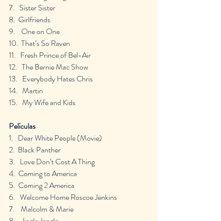
7.   Sister Sister
8.  Girlfriends
9.    One on One
10.  That’s So Raven
11.   Fresh Prince of Bel-Air
12.   The Bernie Mac Show
13.   Everybody Hates Chris
14.   Martin
15.   My Wife and Kids
Películas
1.   Dear White People (Movie)
2.  Black Panther
3.   Love Don’t Cost A Thing
4.  Coming to America
5.  Coming 2 America
6.   Welcome Home Roscoe Jenkins
7.    Malcolm & Marie
8.    Jingle Jangle