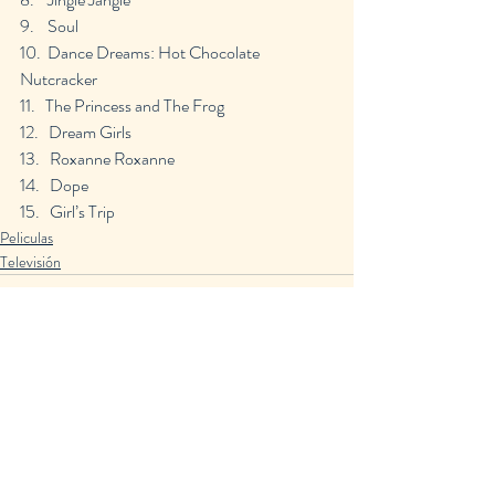
9.    Soul
10.  Dance Dreams: Hot Chocolate 
Nutcracker
11.   The Princess and The Frog
12.   Dream Girls
13.   Roxanne Roxanne
14.   Dope
15.   Girl’s Trip
Peliculas
Televisión
Entradas recientes
Ver todo