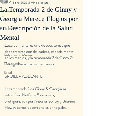
All Posts
13 ene 2023
3 min de lectura
La Temporada 2 de Ginny y
Musica
Georgia Merece Elogios por
Peliculas
su Descripción de la Salud
Televisión
Mental
Comida
La salud mental es uno de esos temas que 
Vida
debe tratarse con delicadeza, especialmente 
Rebobinado Mensual
en los medios, y la temporada 2 de Ginny & 
Georgia hace precisamente eso.
Entrevistas
Salud
SPOILER ADELANTE
La temporada 2 de Ginny & Georgia se 
estrenó en Netflix el 5 de enero, 
protagonizada por Antonia Gentry y Brianne 
Howey como los personajes principales.