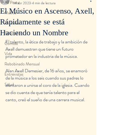
All Posts
14 abr 2023
4 min de lectura
El Músico en Ascenso, Axell,
Musica
Rápidamente se está
Peliculas
Haciendo un Nombre
Televisión
El talento, la ética de trabajo y la ambición de 
Comida
Axell demuestran que tiene un futuro 
Vida
prometedor en la industria de la música.
Rebobinado Mensual
Alan Axell Demesier, de 16 años, se enamoró 
Entrevistas
de la música a los seis cuando sus padres lo 
Salud
alentaron a unirse al coro de la iglesia. Cuando 
se dio cuenta de que tenía talento para el 
canto, creó el sueño de una carrera musical.