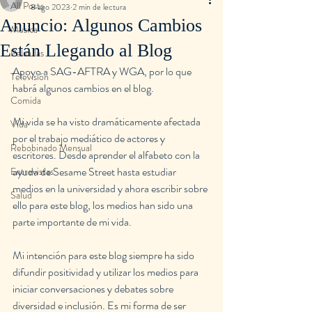
All Posts
8 ago 2023
2 min de lectura
Anuncio: Algunos Cambios
Musica
Están Llegando al Blog
Peliculas
Apoyo a SAG-AFTRA y WGA, por lo que 
Televisión
habrá algunos cambios en el blog.
Comida
Mi vida se ha visto dramáticamente afectada 
Vida
por el trabajo mediático de actores y 
Rebobinado Mensual
escritores. Desde aprender el alfabeto con la 
ayuda de Sesame Street hasta estudiar 
Entrevistas
medios en la universidad y ahora escribir sobre 
Salud
ello para este blog, los medios han sido una 
parte importante de mi vida.
Mi intención para este blog siempre ha sido 
difundir positividad y utilizar los medios para 
iniciar conversaciones y debates sobre 
diversidad e inclusión. Es mi forma de ser 