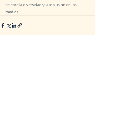
celebre la diversidad y la inclusión en los 
medios.
Entradas recientes
Ver todo